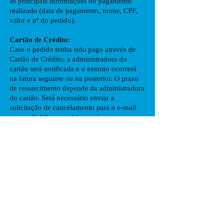
as principais informações do pagamento
realizado (data de pagamento, nome, CPF,
valor e nº do pedido).
Cartão de Crédito:
Caso o pedido tenha sido pago através de
Cartão de Crédito, a administradora do
cartão será notificada e o estorno ocorrerá
na fatura seguinte ou na posterior. O prazo
de ressarcimento depende da administradora
do cartão. Será necessário enviar a
solicitação de cancelamento para o e-mail
comercfial@carnevskis.com.br
Politica de Privacidade
A Carnevskis assume o compromisso com a
privacidade e a segurança das informações
de seus clientes que estejam sob sua
responsabilidade. Para isso conta com
certificado de segurança SSL. Tal certificado
impede que os dados de seus clientes seja
acessado por terceiros durante o trânsito e